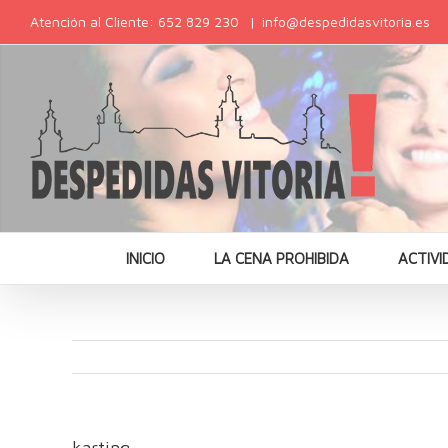
Atención al Cliente: 652 829 230
|
info@despedidasvitoria.es
INICIO
LA CENA PROHIBIDA
ACTIVI
karting