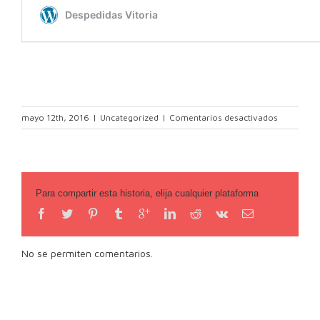
en
mayo 12th, 2016
|
Uncategorized
|
Comentarios desactivados
LIMUSINA.
GLAMOUR
Y
BUEN
GUSTO
Para compartir esta historia, elija cualquier plataforma
PARA
TU
DESPEDID
No se permiten comentarios.