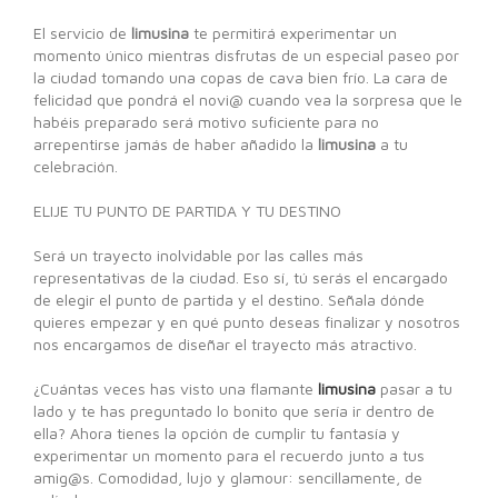
El servicio de
limusina
te permitirá experimentar un
momento único mientras disfrutas de un especial paseo por
la ciudad tomando una copas de cava bien frío. La cara de
felicidad que pondrá el novi@ cuando vea la sorpresa que le
habéis preparado será motivo suficiente para no
arrepentirse jamás de haber añadido la
limusina
a tu
celebración.
ELIJE TU PUNTO DE PARTIDA Y TU DESTINO
Será un trayecto inolvidable por las calles más
representativas de la ciudad. Eso sí, tú serás el encargado
de elegir el punto de partida y el destino. Señala dónde
quieres empezar y en qué punto deseas finalizar y nosotros
nos encargamos de diseñar el trayecto más atractivo.
¿Cuántas veces has visto una flamante
limusina
pasar a tu
lado y te has preguntado lo bonito que sería ir dentro de
ella? Ahora tienes la opción de cumplir tu fantasía y
experimentar un momento para el recuerdo junto a tus
amig@s. Comodidad, lujo y glamour: sencillamente, de