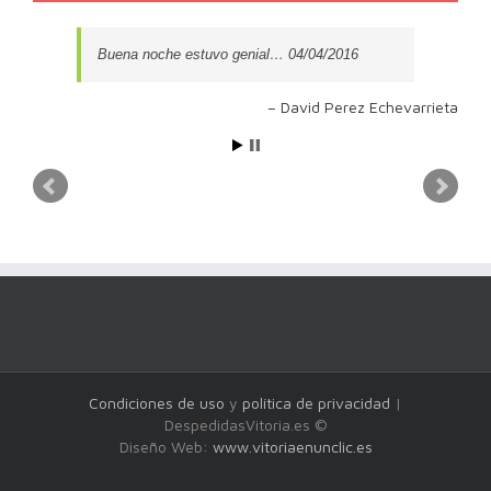
Buena noche estuvo genial… 04/04/2016
David Perez Echevarrieta
Condiciones de uso
y
política de privacidad
|
DespedidasVitoria.es ©
Diseño Web:
www.vitoriaenunclic.es