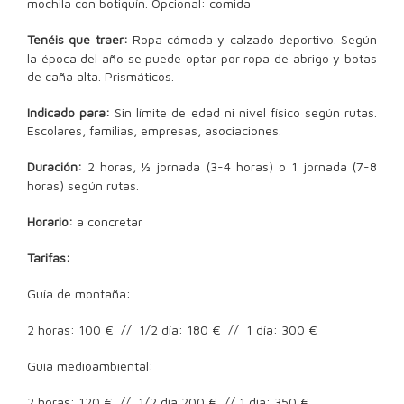
mochila con botiquín. Opcional: comida
Tenéis que traer:
Ropa cómoda y calzado deportivo. Según
la época del año se puede optar por ropa de abrigo y botas
de caña alta. Prismáticos.
Indicado para:
Sin límite de edad ni nivel físico según rutas.
Escolares, familias, empresas, asociaciones.
Duración:
2 horas, ½ jornada (3-4 horas) o 1 jornada (7-8
horas) según rutas.
Horario:
a concretar
Tarifas:
Guía de montaña:
2 horas: 100 € // 1/2 día: 180 € // 1 día: 300 €
Guía medioambiental:
2 horas: 120 € // 1/2 día 200 € // 1 día: 350 €