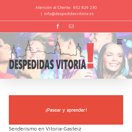
Atención al Cliente: 652 829 230
|
info@despedidasvitoria.es
¡Pasear y aprender!
Senderismo en Vitoria-Gasteiz