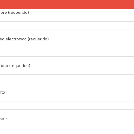
re (requerido)
eo electrónico (requerido)
fono (requerido)
nto
saje