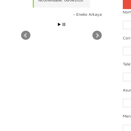
recomendable. 06/04/2016
Nomb
Eneko Arkaya
Corr
Telé
Asu
Men