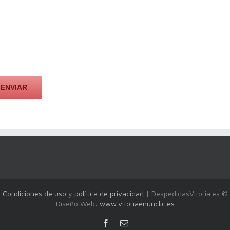
Condiciones de uso
y
política de privacidad
| DespedidasVitoria.es ©
Diseño Web:
www.vitoriaenunclic.es