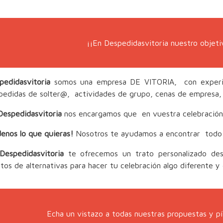
¡¡En Despedidasvitoria nuestro objeti
pedidasvitoria
somos una empresa DE VITORIA, con experien
pedidas de solter@, actividades de grupo, cenas de empresa, 
Despedidasvitoria
nos encargamos que en vuestra celebración sa
denos lo que quieras!
Nosotros te ayudamos a encontrar todo 
Despedidasvitoria
te ofrecemos un trato personalizado des
ntos de alternativas para hacer tu celebración algo diferente y 
Echa un vistazo a todas nuestras propuestas y p