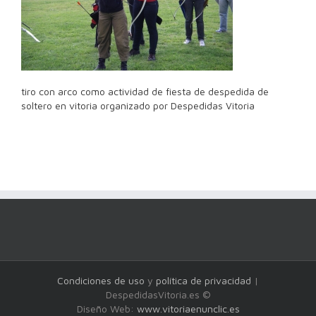
tiro con arco como actividad de fiesta de despedida de
soltero en vitoria organizado por Despedidas Vitoria
Condiciones de uso
y
política de privacidad
|
DespedidasVitoria.es ©
Diseño Web:
www.vitoriaenunclic.es