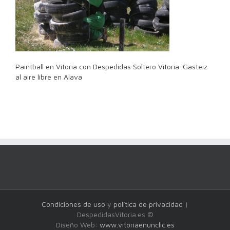
Paintball en Vitoria con Despedidas Soltero Vitoria-Gasteiz
al aire libre en Alava
Condiciones de uso
y
política de privacidad
|
DespedidasVitoria.es ©
Diseño Web:
www.vitoriaenunclic.es