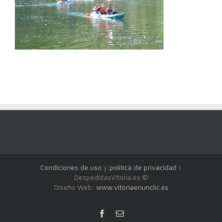
Condiciones de uso
y
política de privacidad
|
DespedidasVitoria.es ©
Diseño Web:
www.vitoriaenunclic.es