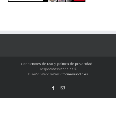
Condiciones de uso
y
política de privacidad
|
DespedidasVitoria.es ©
Diseño Web:
www.vitoriaenunclic.es