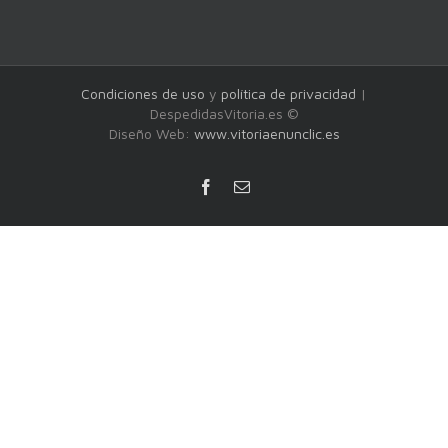
Condiciones de uso
y
política de privacidad
|
DespedidasVitoria.es ©
Diseño Web:
www.vitoriaenunclic.es